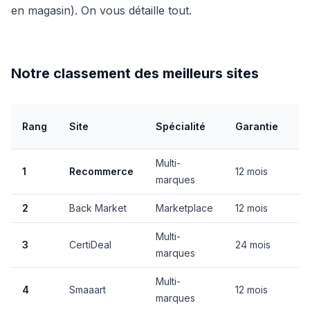
en magasin). On vous détaille tout.
Notre classement des meilleurs sites
P
Rang
Site
Spécialité
Garantie
c
Multi-
1
Recommerce
12 mois
4
marques
2
Back Market
Marketplace
12 mois
Va
Multi-
3
CertiDeal
24 mois
2
marques
Multi-
4
Smaaart
12 mois
3
marques