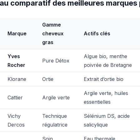
au comparatif des meilleures marques
Gamme
Marque
cheveux
Actifs clés
gras
Yves
Algue bio, menthe
Pure Détox
Rocher
poivrée de Bretagne
Klorane
Ortie
Extrait d’ortie bio
Argile verte, huiles
Cattier
Argile verte
essentielles
Vichy
Technique
Sélénium DS, acide
Dercos
régulatrice
salicylique
Soin
Eau thermale,