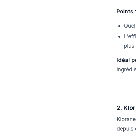
Points 
Quel
L’ef
plus
Idéal p
ingrédie
2. Klo
Klorane
depuis 