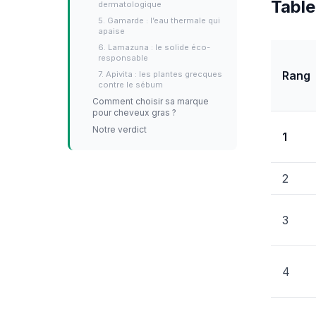
Table
dermatologique
5. Gamarde : l’eau thermale qui
apaise
6. Lamazuna : le solide éco-
responsable
Rang
7. Apivita : les plantes grecques
contre le sébum
Comment choisir sa marque
pour cheveux gras ?
Notre verdict
1
2
3
4