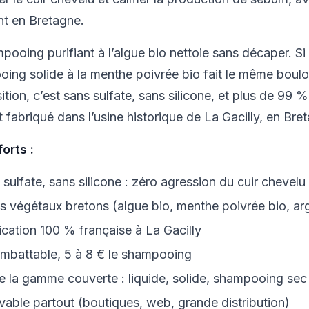
t en Bretagne.
pooing purifiant à l’algue bio nettoie sans décaper. Si
ing solide à la menthe poivrée bio fait le même boulot
tion, c’est sans sulfate, sans silicone, et plus de 99 
t fabriqué dans l’usine historique de La Gacilly, en Bre
forts :
 sulfate, sans silicone : zéro agression du cuir chevelu
fs végétaux bretons (algue bio, menthe poivrée bio, arg
ication 100 % française à La Gacilly
 imbattable, 5 à 8 € le shampooing
e la gamme couverte : liquide, solide, shampooing sec
vable partout (boutiques, web, grande distribution)