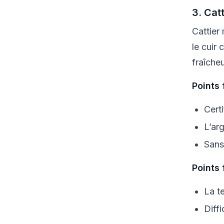
3. Catt
Cattier 
le cuir
fraîcheu
Points 
Cert
L’arg
Sans
Points 
La t
Diff