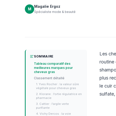
Magalie Ergoz
M
Spécialiste mode & beauté
Les che
SOMMAIRE
routine 
Tableau comparatif des
meilleures marques pour
shampoo
cheveux gras
plus re
Classement détaillé
1. Yves Rocher : la valeur sûre
le cuir 
végétale pour cheveux gras
sulfate,
2. Klorane : l’ortie régulatrice en
pharmacie
3. Cattier : l’argile verte
purifiante
4. Vichy Dercos : la voie