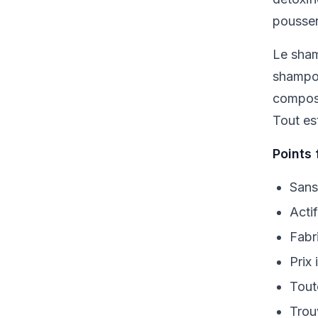
poussen
Le sham
shampoo
composi
Tout es
Points 
Sans
Acti
Fabr
Prix
Tout
Trou