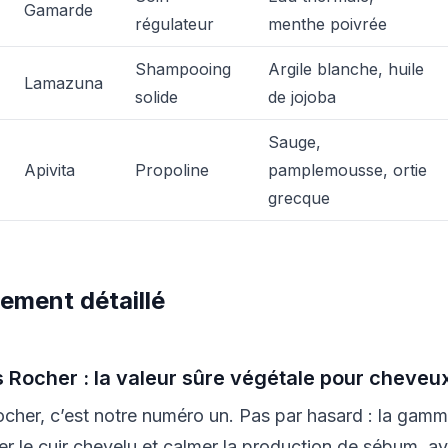
Gamarde
régulateur
menthe poivrée
Shampooing
Argile blanche, huile
Lamazuna
solide
de jojoba
Sauge,
Apivita
Propoline
pamplemousse, ortie
grecque
ement détaillé
s Rocher : la valeur sûre végétale pour cheveu
cher, c’est notre numéro un. Pas par hasard : la gam
ier le cuir chevelu et calmer la production de sébum, a