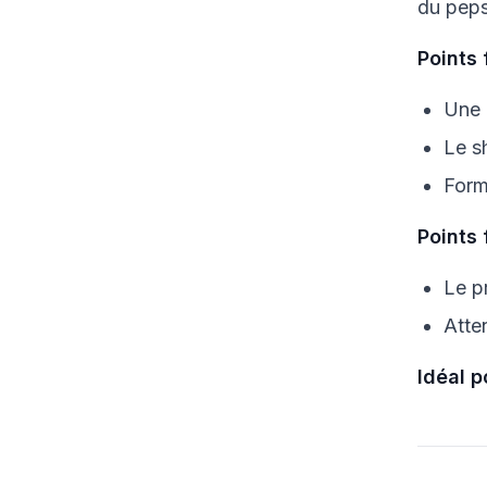
du peps
Points 
Une 
Le s
Form
Points 
Le p
Atte
Idéal p