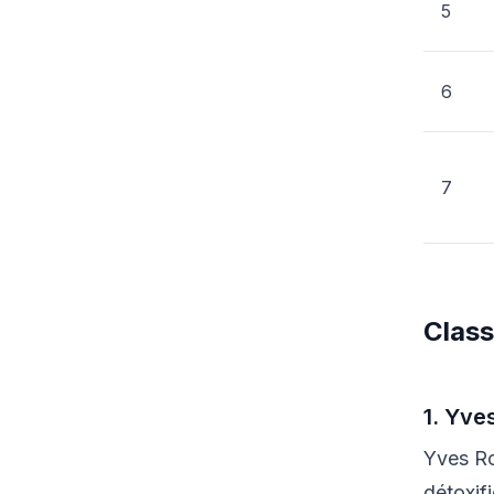
5
6
7
Class
1. Yve
Yves Ro
détoxif