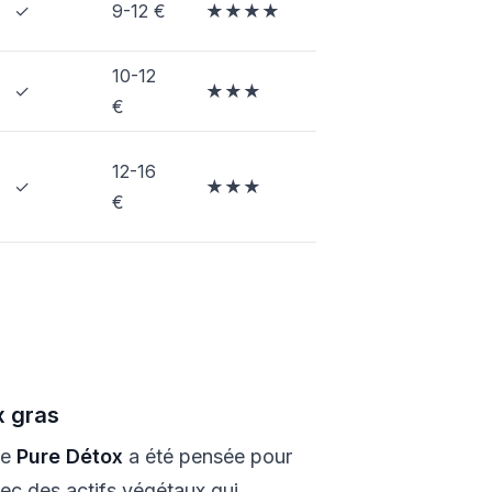
✓
9-12 €
★★★★
10-12
✓
★★★
€
12-16
✓
★★★
€
x gras
me
Pure Détox
a été pensée pour
vec des actifs végétaux qui