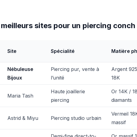
 meilleurs sites pour un piercing conc
Site
Spécialité
Matière p
Nébuleuse
Piercing pur, vente à
Argent 925
Bijoux
l’unité
18K
Haute joaillerie
Or 14K / 1
Maria Tash
piercing
diamants
Vermeil 18
Astrid & Miyu
Piercing studio urbain
massif
Demi-fine direct-to-
Or massif 