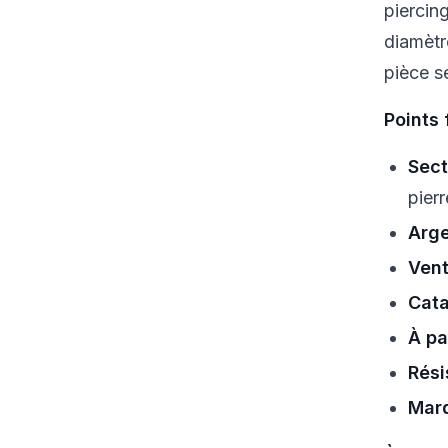
piercin
diamètr
pièce s
Points 
Sect
pierr
Arge
Vent
Cata
À pa
Rési
Marq