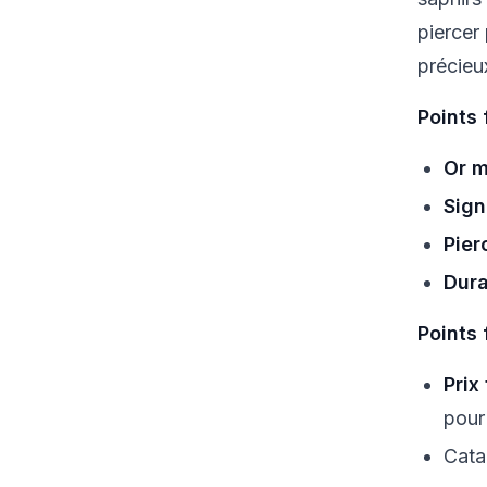
piercer
précieu
Points 
Or m
Sign
Pier
Dura
Points 
Prix
pour
Cata