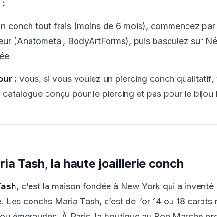
 :
un conch tout frais (moins de 6 mois), commencez par 
eur (Anatometal, BodyArtForms), puis basculez sur Nébu
dée
our :
vous, si vous voulez un piercing conch qualitatif, 
 catalogue conçu pour le piercing et pas pour le bijou l
ria Tash, la haute joaillerie conch
Tash
, c’est la maison fondée à New York qui a inventé
ie. Les conchs Maria Tash, c’est de l’or 14 ou 18 carats
 ou émeraudes. À Paris, la boutique au Bon Marché pro