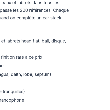
neaux et labrets dans tous les
dépasse les 200 références. Chaque
quand on complète un ear stack.
 labrets head flat, ball, disque,
finition rare à ce prix
ue
ragus, daith, lobe, septum)
 tranquilles)
t francophone