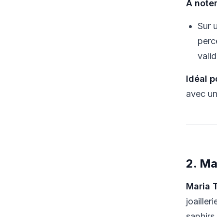
À noter
Sur 
perc
vali
Idéal p
avec un
2. Ma
Maria 
joailler
saphirs