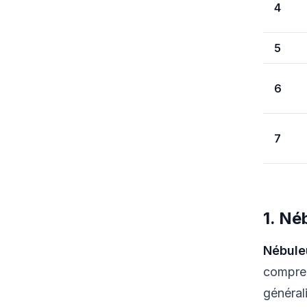
4
5
6
7
1. Né
Nébule
compren
général