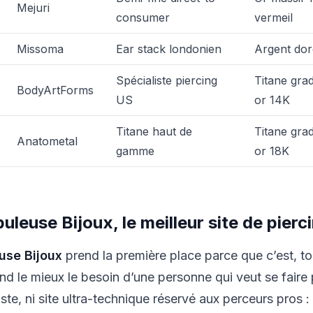
Mejuri
consumer
vermeil
Missoma
Ear stack londonien
Argent dor
Spécialiste piercing
Titane gra
BodyArtForms
US
or 14K
Titane haut de
Titane gra
Anatometal
gamme
or 18K
buleuse Bijoux, le meilleur site de pie
use Bijoux
prend la première place parce que c’est, tou
d le mieux le besoin d’une personne qui veut se faire p
iste, ni site ultra-technique réservé aux perceurs pros