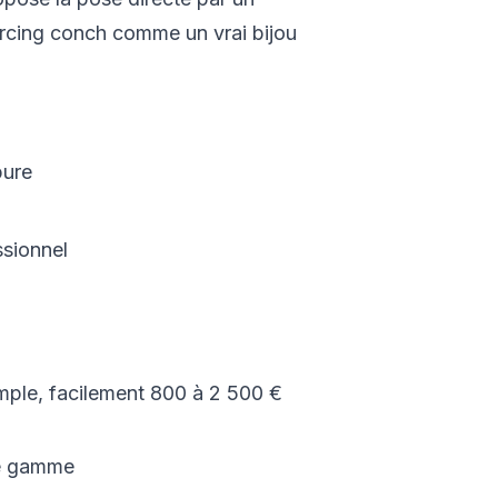
iercing conch comme un vrai bijou
pure
ssionnel
ple, facilement 800 à 2 500 €
de gamme