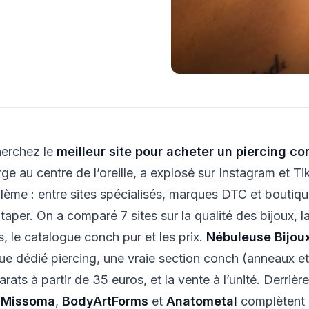
erchez le
meilleur site pour acheter un piercing c
rge au centre de l’oreille, a explosé sur Instagram et 
lème : entre sites spécialisés, marques DTC et boutiques
taper. On a comparé 7 sites sur la qualité des bijoux, la
s, le catalogue conch pur et les prix.
Nébuleuse Bijoux
ue dédié piercing, une vraie section conch (anneaux et 
carats à partir de 35 euros, et la vente à l’unité. Derrièr
,
Missoma
,
BodyArtForms
et
Anatometal
complètent 