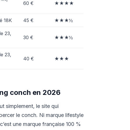
60 €
★★★★
é 18K
45 €
★★★½
de 23,
30 €
★★★½
de 23,
40 €
★★★
rcing conch en 2026
t simplement, le site qui
ercer le conch. Ni marque lifestyle
 : c’est une marque française 100 %