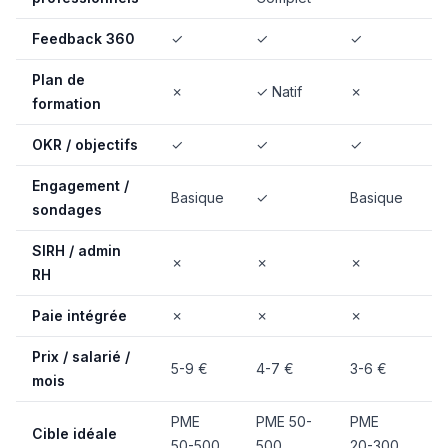
Feedback 360
✓
✓
✓
✓
Plan de
✗
✓ Natif
✗
✗
formation
OKR / objectifs
✓
✓
✓
✓
Engagement /
✓
Basique
✓
Basique
sondages
C
SIRH / admin
✗
✗
✗
✗
RH
Paie intégrée
✗
✗
✗
✗
Prix / salarié /
5-9 €
4-7 €
3-6 €
4
mois
PME
PME 50-
PME
P
Cible idéale
50-500
500
20-300
5