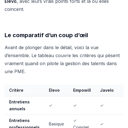
Elevo
, avec leurs vrais points forts et là où elles
coincent.
Le comparatif d’un coup d’œil
Avant de plonger dans le détail, voici la vue
d’ensemble. Le tableau couvre les critères qui pèsent
vraiment quand on pilote la gestion des talents dans
une PME.
Critère
Elevo
Empowill
Javelo
Z
Entretiens
✓
✓
✓
✓
annuels
Entretiens
✓
Basique
✓
Pa
professionnels
Complet